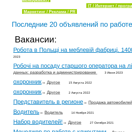
IT / Интернет / прог
Маркетинг / Реклама / PR
Последние 20 объявлений по работе
Вакансии:
Робота в Польщі на меблевій фабриці. 140
2023
Робочі на посаду старшого оператора на л
данных: разработка и администрирование
3 Июня 2023
охоронник
→
Другое
15 Августа 2022
охоронник
→
Другое
2 Августа 2022
Представитель в регионе
→
Продажа автомобилей 
Водитель
→
Водитель
14 Ноября 2021
Набор водителей!
→
Другое
27 Октября 2021
Менеджер по работе с клиентами