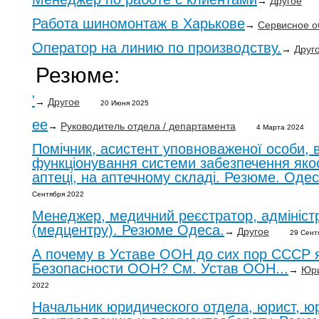
→
Другое
Работа шиномонтаж в Харькове
→
Сервисное о
Оператор на линию по производству.
→
Друг
Резюме:
'
→
Другое
20 Июня 2025
ee
→
Руководитель отдела / департамента
4 Марта 2024
Помічник, асистент уповноваженої особи, в
функціонування системи забезпечення якост
аптеці, на аптечному складі. Резюме. Одес
Сентября 2022
Менеджер, медичний реєстратор, адміністр
(медцентру). Резюме Одеса.
→
Другое
29 Сент
А почему в Уставе ООН до сих пор СССР 
Безопасности ООН? См. Устав ООН...
→
Юри
2022
Начальник юридического отдела, юрист, юр