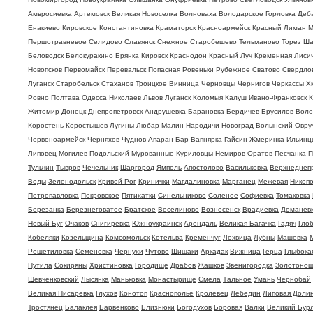
Амвросиевка
Артемовск
Великая Новоселка
Волноваха
Володарское
Горловка
Деб
Енакиево
Кировское
Константиновка
Краматорск
Красноармейск
Красный Лиман
М
Першотравневое
Селидово
Славянск
Снежное
Старобешево
Тельманово
Торез
Ша
Беловодск
Белокуракино
Брянка
Кировск
Краснодон
Красный Луч
Кременная
Лиси
Новопсков
Первомайск
Перевальск
Попасная
Ровеньки
Рубежное
Сватово
Свердло
Луганск
Старобельск
Стаханов
Троицкое
Винница
Черновцы
Чернигов
Черкассы
Х
Ровно
Полтава
Одесса
Николаев
Львов
Луганск
Коломыя
Калуш
Ивано-Франковск
К
Житомир
Донецк
Днепропетровск
Андрушевка
Барановка
Бердичев
Брусилов
Воло
Коростень
Коростышев
Лугины
Любар
Малин
Народичи
Новоград-Волынский
Овру
Червоноармейск
Черняхов
Чуднов
Апаран
Бар
Вапнярка
Гайсин
Жмеринка
Ильинц
Липовец
Могилев-Подольский
Мурованные Куриловцы
Немиров
Оратов
Песчанка
П
Тульчин
Тывров
Чечельник
Шаргород
Ямполь
Апостолово
Васильковка
Верхнеднеп
Воды
Зеленодольск
Кривой Рог
Кринички
Магдалиновка
Марганец
Межевая
Никоп
Петропавловка
Покровское
Пятихатки
Синельниково
Соленое
Софиевка
Томаковка
Березанка
Березнеговатое
Братское
Веселиново
Вознесенск
Врадиевка
Доманев
Новый Буг
Очаков
Снигиревка
Южноукраинск
Арендаль
Великая Багачка
Гадяч
Гло
Кобеляки
Козельщина
Комсомольск
Котельва
Кременчуг
Лохвица
Лубны
Машевка
Решетиловка
Семеновка
Чернухи
Чутово
Шишаки
Аркадак
Вижница
Герца
Глыбока
Путила
Сокиряны
Христиновка
Городище
Драбов
Жашков
Звенигородка
Золотоно
Шевченковский
Лысянка
Маньковка
Монастырище
Смела
Тальное
Умань
Чернобай
Великая Писаревка
Глухов
Конотоп
Краснополье
Кролевец
Лебедин
Липовая Доли
Тростянец
Балаклея
Барвенково
Близнюки
Богодухов
Боровая
Валки
Великий Бурл