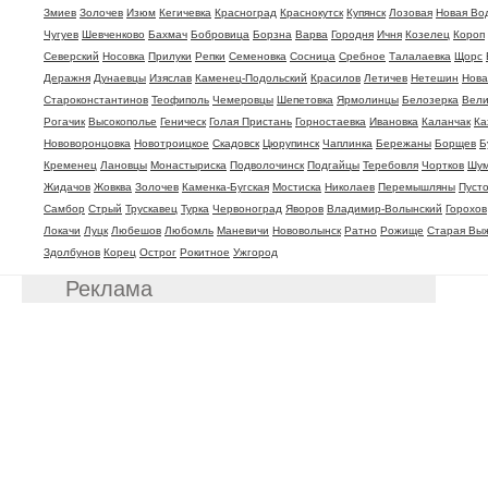
Змиев
Золочев
Изюм
Кегичевка
Красноград
Краснокутск
Купянск
Лозовая
Новая Во
Чугуев
Шевченково
Бахмач
Бобровица
Борзна
Варва
Городня
Ичня
Козелец
Короп
Северский
Носовка
Прилуки
Репки
Семеновка
Сосница
Сребное
Талалаевка
Щорс
Деражня
Дунаевцы
Изяслав
Каменец-Подольский
Красилов
Летичев
Нетешин
Нова
Староконстантинов
Теофиполь
Чемеровцы
Шепетовка
Ярмолинцы
Белозерка
Вели
Рогачик
Высокополье
Геническ
Голая Пристань
Горностаевка
Ивановка
Каланчак
Ка
Нововоронцовка
Новотроицкое
Скадовск
Цюрупинск
Чаплинка
Бережаны
Борщев
Б
Кременец
Лановцы
Монастыриска
Подволочинск
Подгайцы
Теребовля
Чортков
Шум
Жидачов
Жовква
Золочев
Каменка-Бугская
Мостиска
Николаев
Перемышляны
Пуст
Самбор
Стрый
Трускавец
Турка
Червоноград
Яворов
Владимир-Волынский
Горохов
Локачи
Луцк
Любешов
Любомль
Маневичи
Нововолынск
Ратно
Рожище
Старая Вы
Здолбунов
Корец
Острог
Рокитное
Ужгород
Реклама