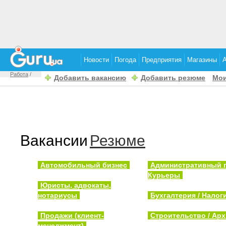
Новости
Погода
Предприятия
Магазины
Работа
/
Добавить вакансию
Добавить резюме
Мои
Вакансии
Резюме
Автомобильный бизнес
Административный п
Курьеры
Юристы, адвокаты,
нотариусы
Бухгалтерия / Налог
Продажи (клиент-
Строительство / Арх
менеджмент)