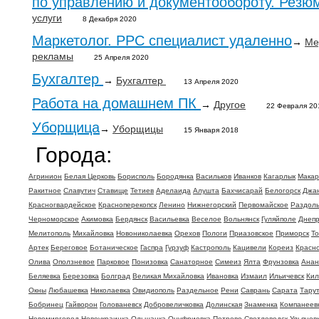
по управлению и документообороту. Резю
услуги
8 Декабря 2020
Маркетолог. PPC специалист удаленно
→
Ме
рекламы
25 Апреля 2020
Бухгалтер
→
Бухгалтер
13 Апреля 2020
Работа на домашнем ПК
→
Другое
22 Февраля 20
Уборщица
→
Уборщицы
15 Января 2018
Города:
Агринион
Белая Церковь
Борисполь
Бородянка
Васильков
Иванков
Кагарлык
Макар
Ракитное
Славутич
Ставище
Тетиев
Аделаида
Алушта
Бахчисарай
Белогорск
Джа
Красногвардейское
Красноперекопск
Ленино
Нижнегорский
Первомайское
Раздол
Черноморское
Акимовка
Бердянск
Васильевка
Веселое
Вольнянск
Гуляйполе
Днеп
Мелитополь
Михайловка
Новониколаевка
Орехов
Пологи
Приазовское
Приморск
То
Артек
Береговое
Ботаническое
Гаспра
Гурзуф
Кастрополь
Кацивели
Кореиз
Красн
Олива
Оползневое
Парковое
Понизовка
Санаторное
Симеиз
Ялта
Фрунзовка
Анан
Беляевка
Березовка
Болград
Великая Михайловка
Ивановка
Измаил
Ильичевск
Кил
Окны
Любашевка
Николаевка
Овидиополь
Раздельное
Рени
Саврань
Сарата
Тару
Бобринец
Гайворон
Голованевск
Добровеличковка
Долинская
Знаменка
Компанеев
Новомиргород
Новоукраинка
Ольшанка
Онуфриевка
Петрово
Светловодск
Ульянов