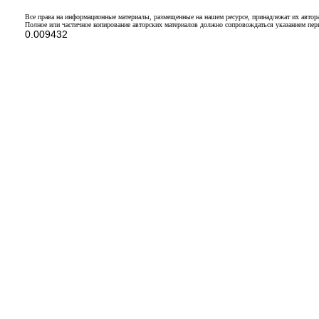
Все права на информационные материалы, размещенные на нашем ресурсе, принадлежат их автор
Полное или частичное копирование авторских материалов должно сопровождаться указанием перв
0.009432