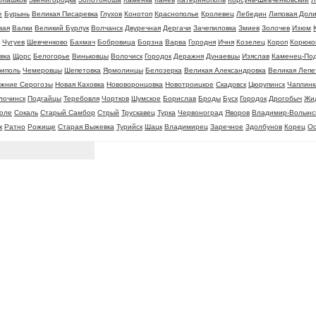
е
Бурынь
Великая Писаревка
Глухов
Конотоп
Краснополье
Кролевец
Лебедин
Липовая Дол
вая
Валки
Великий Бурлук
Волчанск
Двуречная
Дергачи
Зачепиловка
Змиев
Золочев
Изюм
Чугуев
Шевченково
Бахмач
Бобровица
Борзна
Варва
Городня
Ичня
Козелец
Короп
Корюко
вка
Щорс
Белогорье
Виньковцы
Волочиск
Городок
Деражня
Дунаевцы
Изяслав
Каменец-Под
иполь
Чемеровцы
Шепетовка
Ярмолинцы
Белозерка
Великая Александровка
Великая Лепе
жние Серогозы
Новая Каховка
Нововоронцовка
Новотроицкое
Скадовск
Цюрупинск
Чаплинк
лочинск
Подгайцы
Теребовля
Чортков
Шумское
Борислав
Броды
Буск
Городок
Дрогобыч
Жи
оле
Сокаль
Старый Самбор
Стрый
Трускавец
Турка
Червоноград
Яворов
Владимир-Волынс
к
Ратно
Рожище
Старая Выжевка
Турийск
Шацк
Владимирец
Заречное
Здолбунов
Корец
Ос