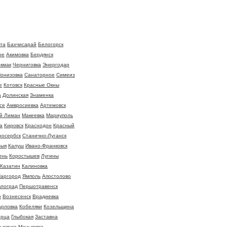
та
Бахчисарай
Белогорск
ое
Акимовка
Бердянск
окмак
Черниговка
Энергодар
онизовка
Санаторное
Симеиз
е
Котовск
Красные Окны
а
Долинская
Знаменка
се
Амвросиевка
Артемовск
й Лиман
Макеевка
Мариуполь
а
Кировск
Краснодон
Красный
носербск
Станично-Луганск
мыя
Калуш
Ивано-Франковск
ень
Коростышев
Лугины
Казатин
Калиновка
аргород
Ямполь
Апостолово
влоград
Першотравенск
о
Вознесенск
Врадиевка
арловка
Кобеляки
Козельщина
ерца
Глыбокая
Заставна
ысянка
Маньковка