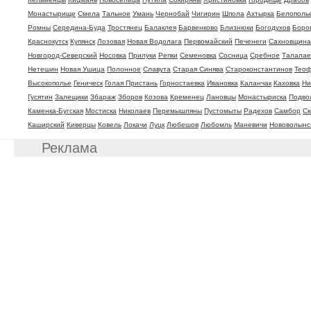
Монастырище
Смела
Тальное
Умань
Чернобай
Чигирин
Шпола
Ахтырка
Белополь
Ромны
Середина-Буда
Тростянец
Балаклея
Барвенково
Близнюки
Богодухов
Боро
Краснокутск
Купянск
Лозовая
Новая Водолага
Первомайский
Печенеги
Сахновщина
Новгород-Северский
Носовка
Прилуки
Репки
Семеновка
Сосница
Сребное
Талалае
Нетешин
Новая Ушица
Полонное
Славута
Старая Синява
Староконстантинов
Теоф
Высокополье
Геническ
Голая Пристань
Горностаевка
Ивановка
Каланчак
Каховка
Ни
Гусятин
Залещики
Збараж
Зборов
Козова
Кременец
Лановцы
Монастыриска
Подво
Каменка-Бугская
Мостиска
Николаев
Перемышляны
Пустомыты
Радехов
Самбор
Ск
Каширский
Киверцы
Ковель
Локачи
Луцк
Любешов
Любомль
Маневичи
Нововолынс
Реклама