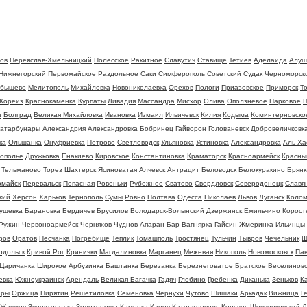
ов
Переяслав-Хмельницкий
Полесское
Ракитное
Славутич
Ставище
Тетиев
Аделаида
Алуш
Нижнегорский
Первомайское
Раздольное
Саки
Симферополь
Советский
Судак
Черноморск
йбышево
Мелитополь
Михайловка
Новониколаевка
Орехов
Пологи
Приазовское
Приморск
Т
Кореиз
Краснокаменка
Курпаты
Ливадия
Массандра
Мисхор
Олива
Оползневое
Парковое
П
а
Болград
Великая Михайловка
Ивановка
Измаил
Ильичевск
Килия
Кодыма
Коминтерновско
атарбунары
Александрия
Александровка
Бобринец
Гайворон
Голованевск
Добровеличковк
ка
Ольшанка
Онуфриевка
Петрово
Светловодск
Ульяновка
Устиновка
Александровка
Аль-Ха
ополье
Дружковка
Енакиево
Кировское
Константиновка
Краматорск
Красноармейск
Красны
Тельманово
Торез
Шахтерск
Ясиноватая
Алчевск
Антрацит
Беловодск
Белокуракино
Брянк
омайск
Перевальск
Попасная
Ровеньки
Рубежное
Сватово
Свердловск
Северодонецк
Славя
кий
Херсон
Харьков
Тернополь
Сумы
Ровно
Полтава
Одесса
Николаев
Львов
Луганск
Коло
ушевка
Барановка
Бердичев
Брусилов
Володарск-Волынский
Дзержинск
Емильчино
Корост
Ружин
Червоноармейск
Черняхов
Чуднов
Апаран
Бар
Вапнярка
Гайсин
Жмеринка
Ильинцы
ров
Оратов
Песчанка
Погребище
Теплик
Томашполь
Тростянец
Тульчин
Тывров
Чечельник
Ш
одольск
Кривой Рог
Кринички
Магдалиновка
Марганец
Межевая
Никополь
Новомосковск
Па
Царичанка
Широкое
Арбузинка
Баштанка
Березанка
Березнеговатое
Братское
Веселинов
евка
Южноукраинск
Арендаль
Великая Багачка
Гадяч
Глобино
Гребенка
Диканька
Зеньков
К
ары
Оржица
Пирятин
Решетиловка
Семеновка
Чернухи
Чутово
Шишаки
Аркадак
Вижница
Г
Жашков
Звенигородка
Золотоноша
Каменка
Канев
Катеринополь
Корсунь-Шевченковский
Л