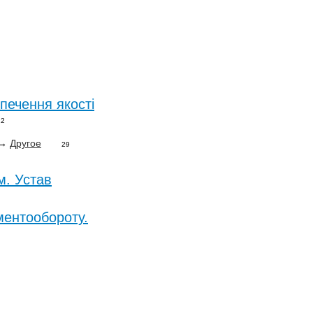
печення якості
22
→
Другое
29
м. Устав
ментообороту.