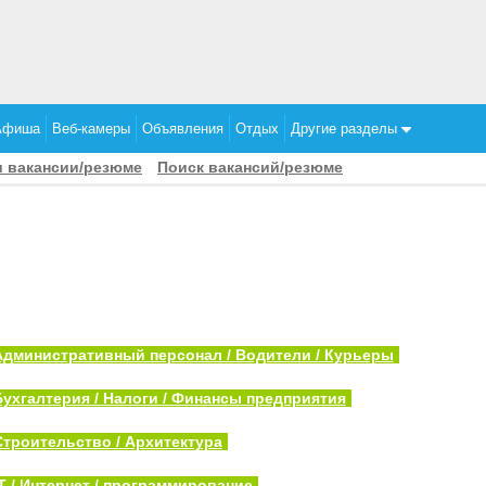
Афиша
Веб-камеры
Объявления
Отдых
Другие разделы
 вакансии/резюме
Поиск вакансий/резюме
Административный персонал / Водители / Курьеры
Бухгалтерия / Налоги / Финансы предприятия
Строительство / Архитектура
T / Интернет / программирование