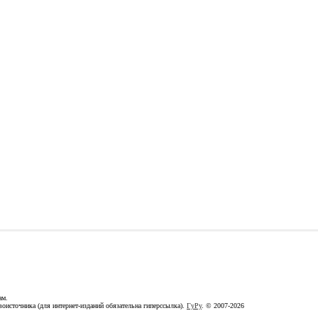
ам.
оисточника (для интернет-изданий обязательна гиперссылка).
ГуРу
. © 2007-2026