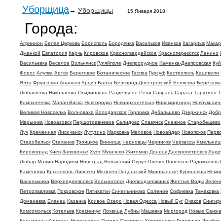
Уборщица
→
Уборщицы
15 Января 2018
Города:
Агринион
Белая Церковь
Борисполь
Бородянка
Васильков
Иванков
Кагарлык
Макар
Джанкой
Евпатория
Керчь
Кировское
Красногвардейское
Красноперекопск
Ленино
Васильевка
Веселое
Вольнянск
Гуляйполе
Днепрорудное
Каменка-Днепровская
Ку
Форос
Алупка
Артек
Береговое
Ботаническое
Гаспра
Гурзуф
Кастрополь
Кацивели
Ялта
Фрунзовка
Ананьев
Арциз
Балта
Белгород-Днестровский
Беляевка
Березовк
Любашевка
Николаевка
Овидиополь
Раздельное
Рени
Саврань
Сарата
Тарутино
Т
Компанеевка
Малая Виска
Новгородка
Новоархангельск
Новомиргород
Новоукраин
Великая Новоселка
Волноваха
Володарское
Горловка
Дебальцево
Дзержинск
Добр
Марьинка
Новоазовск
Першотравневое
Селидово
Славянск
Снежное
Старобешево
Луч
Кременная
Лисичанск
Лутугино
Марковка
Меловое
Новоайдар
Новопсков
Перв
Старобельск
Стаханов
Троицкое
Винница
Черновцы
Чернигов
Черкассы
Хмельниц
Кировоград
Киев
Запорожье
Хуст
Мукачево
Житомир
Донецк
Днепропетровск
Андр
Любар
Малин
Народичи
Новоград-Волынский
Овруч
Олевск
Попельня
Радомышль
Каменовка
Крыжополь
Липовец
Могилев-Подольский
Мурованные Куриловцы
Неми
Васильковка
Верхнеднепровск
Вольногорск
Днепродзержинск
Желтые Воды
Зелен
Петропавловка
Покровское
Пятихатки
Синельниково
Соленое
Софиевка
Томаковка
Доманевка
Еланец
Казанка
Кривое Озеро
Новая Одесса
Новый Буг
Очаков
Снигир
Комсомольск
Котельва
Кременчуг
Лохвица
Лубны
Машевка
Миргород
Новые Санж
Кельменцы
Кицмань
Новоселица
Путила
Сокиряны
Христиновка
Городище
Драбов