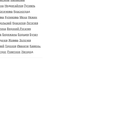
ина
Недригайлов
Путивль
Кегичевка
Красноград
вка
Куликовка
Мена
Нежин
ольский
Красилов
Летичев
тиха
Верхний Рогачик
а
Бережаны
Борщев
Бучач
дачов
Жовква
Золочев
кий
Горохов
Иваничи
Камень-
трог
Рокитное
Ужгород