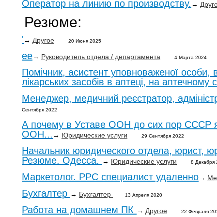
Оператор на линию по производству.
→
Друг
Резюме:
'
→
Другое
20 Июня 2025
ee
→
Руководитель отдела / департамента
4 Марта 2024
Помічник, асистент уповноваженої особи, 
лікарських засобів в аптеці, на аптечному 
Менеджер, медичний реєстратор, адмініст
Сентября 2022
А почему в Уставе ООН до сих пор СССР 
ООН...
→
Юридические услуги
29 Сентября 2022
Начальник юридического отдела, юрист, юр
Резюме. Одесса.
→
Юридические услуги
8 Декабря
Маркетолог. PPC специалист удаленно
→
Ме
Бухгалтер
→
Бухгалтер
13 Апреля 2020
Работа на домашнем ПК
→
Другое
22 Февраля 20