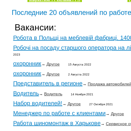
Последние 20 объявлений по работе
Вакансии:
Робота в Польщі на меблевій фабриці. 140
Робочі на посаду старшого оператора на л
2023
охоронник
→
Другое
15 Августа 2022
охоронник
→
Другое
2 Августа 2022
Представитель в регионе
→
Продажа автомобилей 
Водитель
→
Водитель
14 Ноября 2021
Набор водителей!
→
Другое
27 Октября 2021
Менеджер по работе с клиентами
→
Другое
Работа шиномонтаж в Харькове
→
Сервисное о