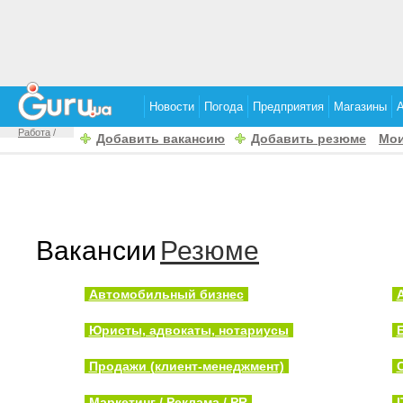
Новости
Погода
Предприятия
Магазины
Работа
/
Добавить вакансию
Добавить резюме
Мои
Вакансии
Резюме
Автомобильный бизнес
Юристы, адвокаты, нотариусы
Продажи (клиент-менеджмент)
Маркетинг / Реклама / PR
I