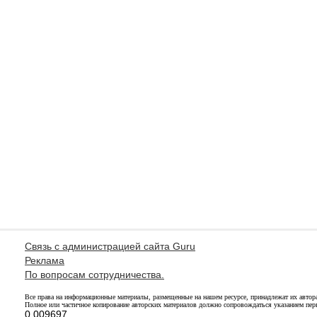
Связь с администрацией сайта Guru
Реклама
По вопросам сотрудничества.
Все права на информационные материалы, размещенные на нашем ресурсе, принадлежат их автор
Полное или частичное копирование авторских материалов должно сопровождаться указанием перв
0.009697