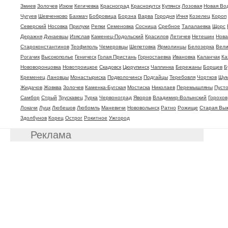
Змиев
Золочев
Изюм
Кегичевка
Красноград
Краснокутск
Купянск
Лозовая
Новая Во
Чугуев
Шевченково
Бахмач
Бобровица
Борзна
Варва
Городня
Ичня
Козелец
Короп
Северский
Носовка
Прилуки
Репки
Семеновка
Сосница
Сребное
Талалаевка
Щорс
Деражня
Дунаевцы
Изяслав
Каменец-Подольский
Красилов
Летичев
Нетешин
Нова
Староконстантинов
Теофиполь
Чемеровцы
Шепетовка
Ярмолинцы
Белозерка
Вели
Рогачик
Высокополье
Геническ
Голая Пристань
Горностаевка
Ивановка
Каланчак
Ка
Нововоронцовка
Новотроицкое
Скадовск
Цюрупинск
Чаплинка
Бережаны
Борщев
Б
Кременец
Лановцы
Монастыриска
Подволочинск
Подгайцы
Теребовля
Чортков
Шум
Жидачов
Жовква
Золочев
Каменка-Бугская
Мостиска
Николаев
Перемышляны
Пуст
Самбор
Стрый
Трускавец
Турка
Червоноград
Яворов
Владимир-Волынский
Горохов
Локачи
Луцк
Любешов
Любомль
Маневичи
Нововолынск
Ратно
Рожище
Старая Вы
Здолбунов
Корец
Острог
Рокитное
Ужгород
Реклама