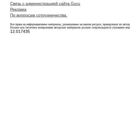
Связь с администрацией сайта Guru
Реклама
По вопросам сотрудничества.
Все права на информационные материалы, размещенные на нашем ресурсе, принадлежат их автор
Полное или частичное копирование авторских материалов должно сопровождаться указанием перв
12.017435