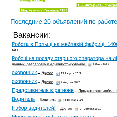
IT / Интернет / прог
Маркетинг / Реклама / PR
Последние 20 объявлений по работе
Вакансии:
Робота в Польщі на меблевій фабриці. 140
2023
Робочі на посаду старшого оператора на л
данных: разработка и администрирование
3 Июня 2023
охоронник
→
Другое
15 Августа 2022
охоронник
→
Другое
2 Августа 2022
Представитель в регионе
→
Продажа автомобилей 
Водитель
→
Водитель
14 Ноября 2021
Набор водителей!
→
Другое
27 Октября 2021
Менеджер по работе с клиентами