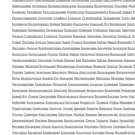
Амвросиевка
Артемовск
Великая Новоселка
Волноваха
Володарское
Горловка
Деб
Енакиево
Кировское
Константиновка
Краматорск
Красноармейск
Красный Лиман
М
Першотравневое
Селидово
Славянск
Снежное
Старобешево
Тельманово
Торез
Ша
Беловодск
Белокуракино
Брянка
Кировск
Краснодон
Красный Луч
Кременная
Лиси
Новопсков
Первомайск
Перевальск
Попасная
Ровеньки
Рубежное
Сватово
Свердло
Луганск
Старобельск
Стаханов
Троицкое
Винница
Черновцы
Чернигов
Черкассы
Х
Ровно
Полтава
Одесса
Николаев
Львов
Луганск
Коломыя
Калуш
Ивано-Франковск
К
Житомир
Донецк
Днепропетровск
Андрушевка
Барановка
Бердичев
Брусилов
Воло
Коростень
Коростышев
Лугины
Любар
Малин
Народичи
Новоград-Волынский
Овру
Червоноармейск
Черняхов
Чуднов
Апаран
Бар
Вапнярка
Гайсин
Жмеринка
Ильинц
Липовец
Могилев-Подольский
Мурованные Куриловцы
Немиров
Оратов
Песчанка
П
Тульчин
Тывров
Чечельник
Шаргород
Ямполь
Апостолово
Васильковка
Верхнеднеп
Воды
Зеленодольск
Кривой Рог
Кринички
Магдалиновка
Марганец
Межевая
Никоп
Петропавловка
Покровское
Пятихатки
Синельниково
Соленое
Софиевка
Томаковка
Березанка
Березнеговатое
Братское
Веселиново
Вознесенск
Врадиевка
Доманев
Новый Буг
Очаков
Снигиревка
Южноукраинск
Арендаль
Великая Багачка
Гадяч
Гло
Кобеляки
Козельщина
Комсомольск
Котельва
Кременчуг
Лохвица
Лубны
Машевка
Решетиловка
Семеновка
Чернухи
Чутово
Шишаки
Аркадак
Вижница
Герца
Глыбока
Путила
Сокиряны
Христиновка
Городище
Драбов
Жашков
Звенигородка
Золотоно
Шевченковский
Лысянка
Маньковка
Монастырище
Смела
Тальное
Умань
Чернобай
Великая Писаревка
Глухов
Конотоп
Краснополье
Кролевец
Лебедин
Липовая Доли
Тростянец
Балаклея
Барвенково
Близнюки
Богодухов
Боровая
Валки
Великий Бурл