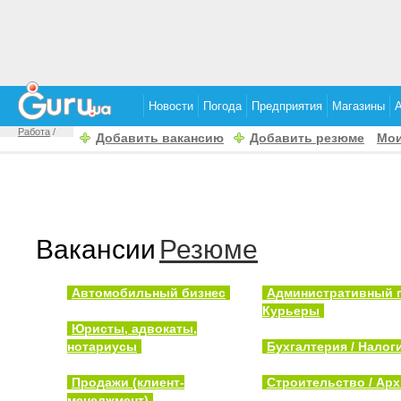
Новости
Погода
Предприятия
Магазины
Работа
/
Добавить вакансию
Добавить резюме
Мои
Вакансии
Резюме
Автомобильный бизнес
Административный п
Курьеры
Юристы, адвокаты,
нотариусы
Бухгалтерия / Налог
Продажи (клиент-
Строительство / Арх
менеджмент)