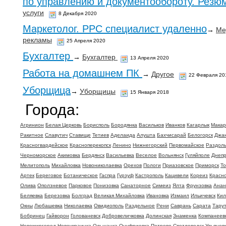
по управлению и документообороту. Резю
услуги
8 Декабря 2020
Маркетолог. PPC специалист удаленно
→
Ме
рекламы
25 Апреля 2020
Бухгалтер
→
Бухгалтер
13 Апреля 2020
Работа на домашнем ПК
→
Другое
22 Февраля 20
Уборщица
→
Уборщицы
15 Января 2018
Города:
Агринион
Белая Церковь
Борисполь
Бородянка
Васильков
Иванков
Кагарлык
Макар
Ракитное
Славутич
Ставище
Тетиев
Аделаида
Алушта
Бахчисарай
Белогорск
Джа
Красногвардейское
Красноперекопск
Ленино
Нижнегорский
Первомайское
Раздол
Черноморское
Акимовка
Бердянск
Васильевка
Веселое
Вольнянск
Гуляйполе
Днеп
Мелитополь
Михайловка
Новониколаевка
Орехов
Пологи
Приазовское
Приморск
То
Артек
Береговое
Ботаническое
Гаспра
Гурзуф
Кастрополь
Кацивели
Кореиз
Красн
Олива
Оползневое
Парковое
Понизовка
Санаторное
Симеиз
Ялта
Фрунзовка
Анан
Беляевка
Березовка
Болград
Великая Михайловка
Ивановка
Измаил
Ильичевск
Кил
Окны
Любашевка
Николаевка
Овидиополь
Раздельное
Рени
Саврань
Сарата
Тару
Бобринец
Гайворон
Голованевск
Добровеличковка
Долинская
Знаменка
Компанеев
Новомиргород
Новоукраинка
Ольшанка
Онуфриевка
Петрово
Светловодск
Ульянов