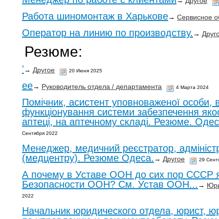
→
Другое
Работа шиномонтаж в Харькове
→
Сервисное о
Оператор на линию по производству.
→
Друг
Резюме:
'
→
Другое
20 Июня 2025
ee
→
Руководитель отдела / департамента
4 Марта 2024
Помічник, асистент уповноваженої особи, в
функціонування системи забезпечення якост
аптеці, на аптечному складі. Резюме. Одес
Сентября 2022
Менеджер, медичний реєстратор, адміністр
(медцентру). Резюме Одеса.
→
Другое
29 Сент
А почему в Уставе ООН до сих пор СССР 
Безопасности ООН? См. Устав ООН...
→
Юри
2022
Начальник юридического отдела, юрист, юр